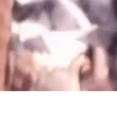
C O N C E P T