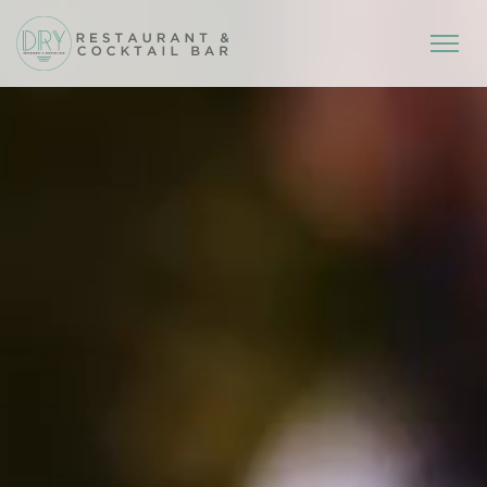
FR
EN
C O N C E P T
M E N U S
R E S E R V A T I O N
C O N T A C T